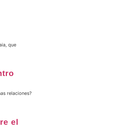
aia, que
ntro
nas relaciones?
re el