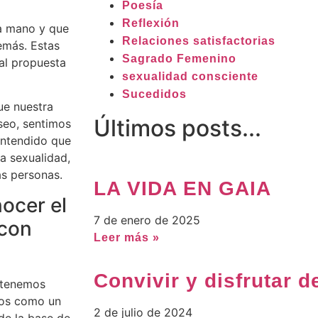
Poesía
Reflexión
a mano y que
Relaciones satisfactorias
demás. Estas
Sagrado Femenino
ual propuesta
sexualidad consciente
Sucedidos
ue nuestra
Últimos posts...
eseo, sentimos
entendido que
la sexualidad,
as personas.
LA VIDA EN GAIA
ocer el
7 de enero de 2025
 con
Leer más »
Convivir y disfrutar d
 tenemos
mos como un
2 de julio de 2024
de la base de