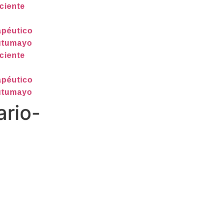
ciente
péutico
Putumayo
ciente
péutico
Putumayo
ario-