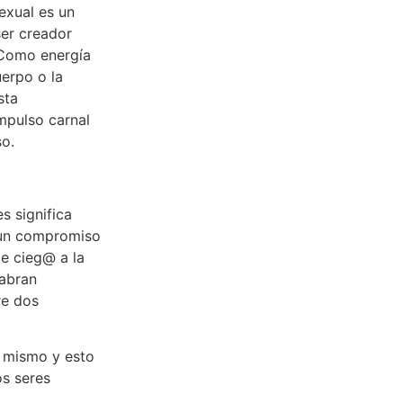
sexual es un
ser creador
 Como energía
uerpo o la
sta
mpulso carnal
so.
s significa
 un compromiso
e cieg@ a la
 abran
re dos
o mismo y esto
os seres